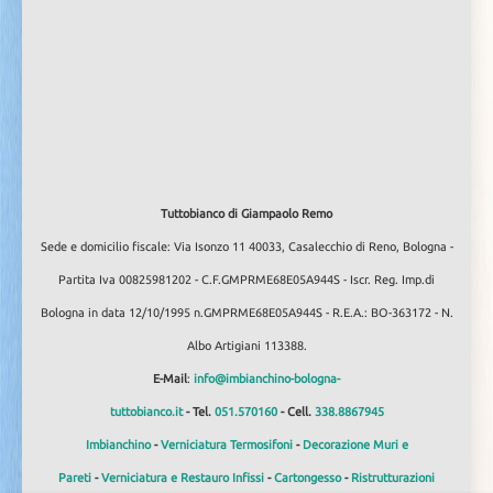
Tuttobianco di Giampaolo Remo
Sede e domicilio fiscale: Via Isonzo 11 40033, Casalecchio di Reno, Bologna -
Partita Iva 00825981202 - C.F.GMPRME68E05A944S - Iscr. Reg. Imp.di
Bologna in data 12/10/1995 n.GMPRME68E05A944S - R.E.A.: BO-363172 - N.
Albo Artigiani 113388.
E-Mail
:
info@imbianchino-bologna-
tuttobianco.it
- Tel.
051.570160
- Cell.
338.8867945
Imbianchino
-
Verniciatura Termosifoni
-
Decorazione Muri e
Pareti
-
Verniciatura e Restauro Infissi
-
Cartongesso
-
Ristrutturazioni