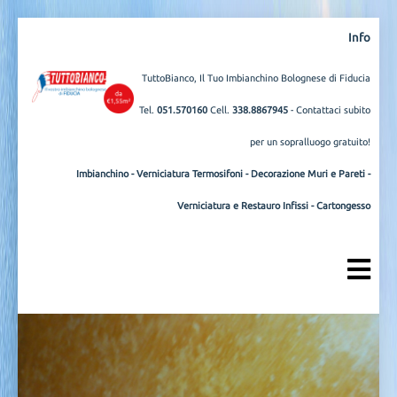
Info
TuttoBianco, Il Tuo Imbianchino Bolognese di Fiducia
Tel.
051.570160
Cell.
338.8867945
- Contattaci subito
per un sopralluogo gratuito!
Imbianchino
-
Verniciatura Termosifoni
-
Decorazione Muri e Pareti
-
Verniciatura e Restauro Infissi
-
Cartongesso