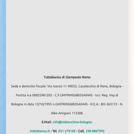
Tuttobianco di Giampaolo Remo
Sede e domicilio fiscale: Via Isonzo 11 40033, Casalecchio di Reno, Bologna -
Partita Iva 00825981202 - C.F.GMPRME68E05A944S - Iscr. Reg. Imp.di
Bologna in data 12/10/1995 n.GMPRME68E05A944S - R.E.A.: BO-363172 - N.
Albo Artigiani 113388.
E-Mail
:
info@imbianchino-bologna-
tuttobianco.it
- Tel.
051.570160
- Cell.
338.8867945