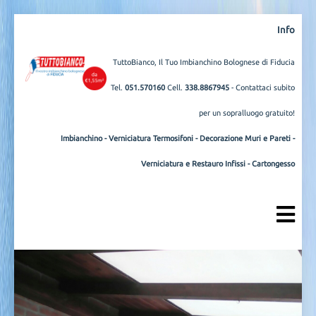
Info
TuttoBianco, Il Tuo Imbianchino Bolognese di Fiducia
Tel.
051.570160
Cell.
338.8867945
- Contattaci subito
per un sopralluogo gratuito!
Imbianchino
-
Verniciatura Termosifoni
-
Decorazione Muri e Pareti
-
Verniciatura e Restauro Infissi
-
Cartongesso