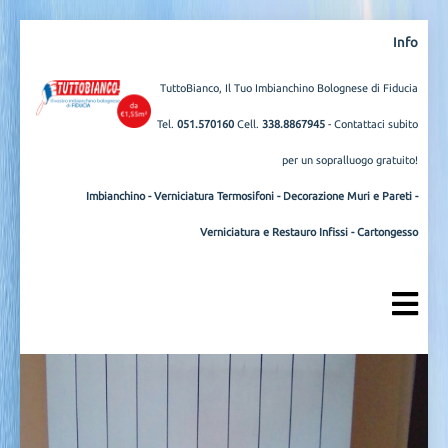
Info
TuttoBianco, Il Tuo Imbianchino Bolognese di Fiducia
Tel.
051.570160
Cell.
338.8867945
- Contattaci subito
per un sopralluogo gratuito!
Imbianchino
-
Verniciatura Termosifoni
-
Decorazione Muri e Pareti
-
Verniciatura e Restauro Infissi
-
Cartongesso