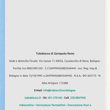
Tuttobianco di Giampaolo Remo
Sede e domicilio fiscale: Via Isonzo 11 40033, Casalecchio di Reno, Bologna -
Partita Iva 00825981202 - C.F.GMPRME68E05A944S - Iscr. Reg. Imp.di
Bologna in data 12/10/1995 n.GMPRME68E05A944S - R.E.A.: BO-363172 - N.
Albo Artigiani 113388.
E-Mail
:
info@imbianchino-bologna-
tuttobianco.it
- Tel.
051.570160
- Cell.
338.8867945
Imbianchino
-
Verniciatura Termosifoni
-
Decorazione Muri e