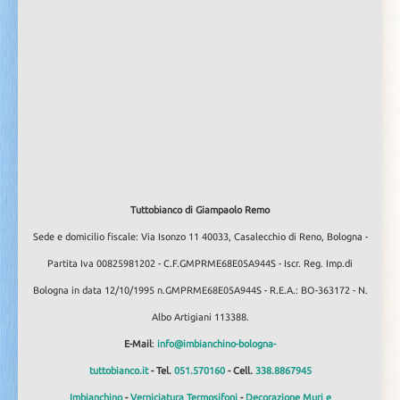
Tuttobianco di Giampaolo Remo
Sede e domicilio fiscale: Via Isonzo 11 40033, Casalecchio di Reno, Bologna -
Partita Iva 00825981202 - C.F.GMPRME68E05A944S - Iscr. Reg. Imp.di
Bologna in data 12/10/1995 n.GMPRME68E05A944S - R.E.A.: BO-363172 - N.
Albo Artigiani 113388.
E-Mail
:
info@imbianchino-bologna-
tuttobianco.it
- Tel.
051.570160
- Cell.
338.8867945
Imbianchino
-
Verniciatura Termosifoni
-
Decorazione Muri e