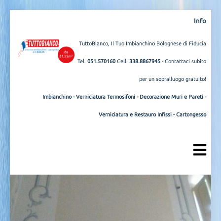
Info
TuttoBianco, Il Tuo Imbianchino Bolognese di Fiducia
Tel.
051.570160
Cell.
338.8867945
- Contattaci subito
per un sopralluogo gratuito!
Imbianchino
-
Verniciatura Termosifoni
-
Decorazione Muri e Pareti
-
Verniciatura e Restauro Infissi
-
Cartongesso