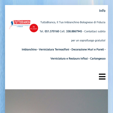
Info
TuttoBianco, Il Tuo Imbianchino Bolognese di Fiducia
Tel.
051.570160
Cell.
338.8867945
- Contattaci subito
per un sopralluogo gratuito!
Imbianchino
-
Verniciatura Termosifoni
-
Decorazione Muri e Pareti
-
Verniciatura e Restauro Infissi
-
Cartongesso