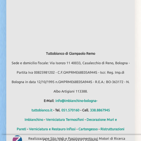
Tuttobianco di Giampaolo Remo
Sede e domicilio fiscale: Via Isonzo 11 40033, Casalecchio di Reno, Bologna -
Partita Iva 00825981202 - C.F.GMPRME68E05A944S - Iscr. Reg. Imp.di
Bologna in data 12/10/1995 n.GMPRME68E05A944S - R.E.A.: BO-363172 - N.
Albo Artigiani 113388.
E-Mail
:
info@imbianchino-bologna-
tuttobianco.it
- Tel.
051.570160
- Cell.
338.8867945
Imbianchino
-
Verniciatura Termosifoni
-
Decorazione Muri e
Pareti
-
Verniciatura e Restauro Infissi
-
Cartongesso
-
Ristrutturazioni
Realizzazione Sito Web e Posizionamento sui Motori di Ricerca
Questo sito utilizza i cookie