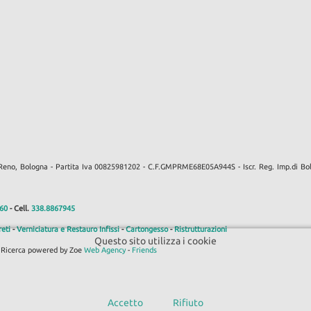
di Reno, Bologna - Partita Iva 00825981202 - C.F.GMPRME68E05A944S - Iscr. Reg. Imp.di
60
- Cell.
338.8867945
eti
-
Verniciatura e Restauro Infissi
-
Cartongesso
-
Ristrutturazioni
Questo sito utilizza i cookie
i Ricerca powered by Zoe
Web Agency
-
Friends
Accetto
Rifiuto