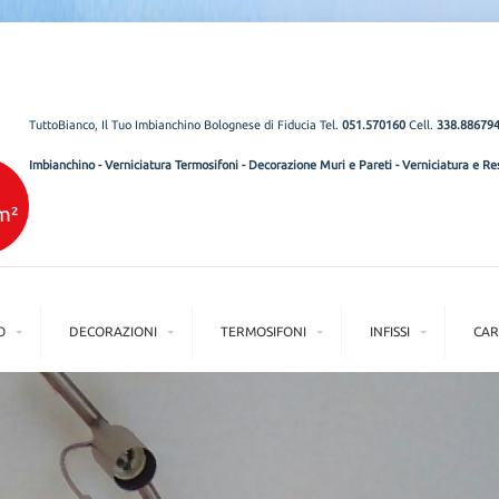
TuttoBianco, Il Tuo Imbianchino Bolognese di Fiducia Tel.
051.570160
Cell.
338.88679
Imbianchino
-
Verniciatura Termosifoni
-
Decorazione Muri e Pareti
-
Verniciatura e Res
O
DECORAZIONI
TERMOSIFONI
INFISSI
CAR