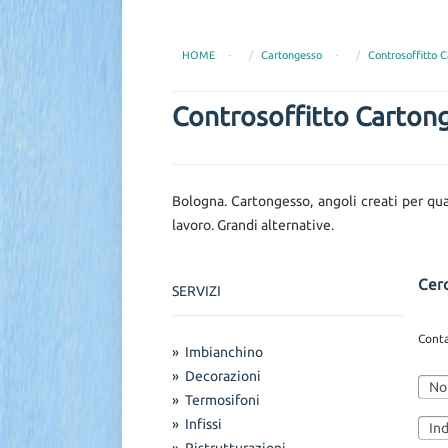
HOME
-
Cartongesso
-
Controsoffitto 
Controsoffitto Carton
Bologna. Cartongesso, angoli creati per qual
lavoro. Grandi alternative.
Cerc
SERVIZI
Conta
»
Imbianchino
»
Decorazioni
»
Termosifoni
»
Infissi
»
Ristrutturazioni