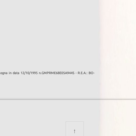
 Bologna in data 12/10/1995 n.GMPRME68E05A944S - R.E.A.: BO-
↑